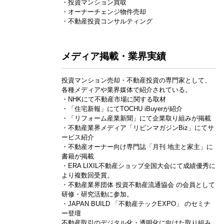
・投資マンション買取
・オーナーチェンジ物件売却
・不動産投資コンサルティング
メディア掲載・業界実績
投資マンション売却・不動産投資の専門家として、
各種メディアや業界媒体で紹介されている。
・NHKにて不動産市場に関する取材
・「住宅新報」にてTOCHU iBuyerが紹介
・「リフォーム産業新聞」にて企業取り組みが掲載
・不動産業界メディア「リビンマガジンBiz」にてサ
ービス紹介
・不動産オーナー向け専門誌「月刊 地主と家主」に
書籍が掲載
・ERA LIXIL不動産ショップ全国大会にて成績優秀に
より複数回受賞。
・不動産業界団体 投資不動産流通協会 の会員として
研修・研究活動に参加。
・JAPAN BUILD 「不動産テックEXPO」 のセミナ
ー登壇
不動産取引のデジタル化・透明化に向けた取り組み