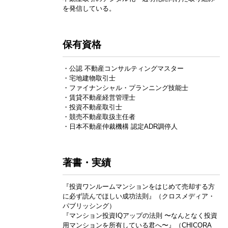
を発信している。
保有資格
・公認 不動産コンサルティングマスター
・宅地建物取引士
・ファイナンシャル・プランニング技能士
・賃貸不動産経営管理士
・投資不動産取引士
・競売不動産取扱主任者
・日本不動産仲裁機構 認定ADR調停人
著書・実績
『投資ワンルームマンションをはじめて売却する方
に必ず読んでほしい成功法則』（クロスメディア・
パブリッシング）
『マンション投資IQアップの法則 〜なんとなく投資
用マンションを所有している君へ〜』（CHICORA