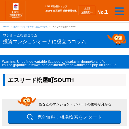
LIXIL不動産ショップ
全国
1
2026年 売買部門 成績優秀者数
No.
加盟店中
相
勉
売
買
会
採
談
強
自動
HOME
投資マンションオーナに役立つコラム
エスリード松屋町SOUTH
り
い
強
社
用
し
し
査定
た
た
み
案
情
た
た
iBuyer
ワンルーム投資コラム
い
い
内
報
い
い
投資マンションオーナに役立つコラム
Warning
: Undefined variable $category_display in
/home/to-chu/to-
chu.co.jp/public_html/wp-content/themes/renew/functions.php
on line
936
エスリード松屋町SOUTH
あなたのマンション・アパートの価格が分かる
相場検索をスタート
完全無料！