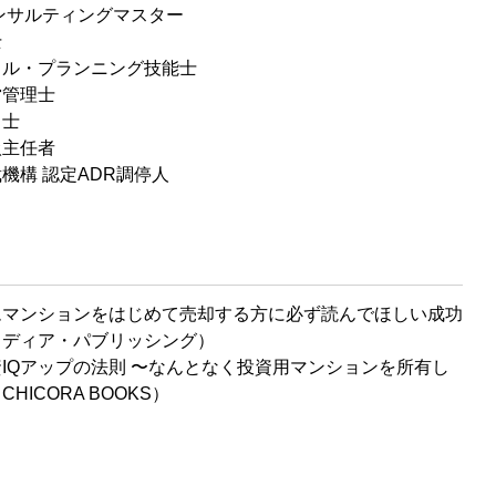
ンサルティングマスター
士
ャル・プランニング技能士
営管理士
引士
扱主任者
機構 認定ADR調停人
ムマンションをはじめて売却する方に必ず読んでほしい成功
メディア・パブリッシング）
IQアップの法則 〜なんとなく投資用マンションを所有し
HICORA BOOKS）