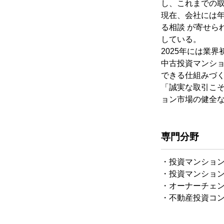
し、これまでの取扱
現在、会社には年
る相談 が寄せら
している。
2025年には業界
中古投資マンシ
できる仕組みづ
「誠実な取引こそ
ョン市場の健全
専門分野
・投資マンショ
・投資マンショ
・オーナーチェ
・不動産投資コ