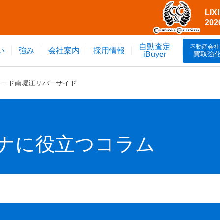
LI
20
自動査定
不動産会社
い
強み
会社案内
採用情報
買取強
iBuyer
リード南堀江リバーサイド
ナに役立つコラム