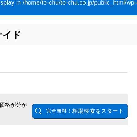
isplay in
/home/to-chu/to-chu.co.jp/public_html/wp
サイド
価格が分か
相場検索をスタート
完全無料！