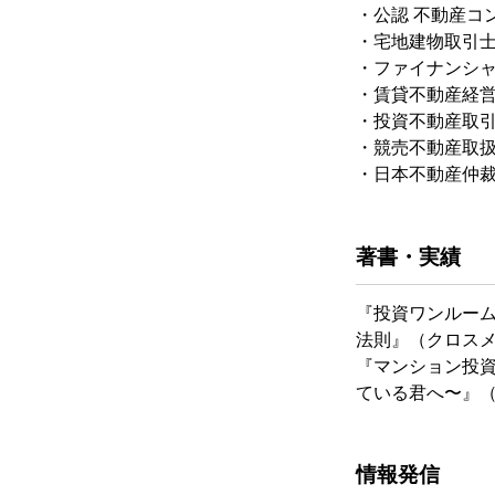
・公認 不動産コ
・宅地建物取引
・ファイナンシ
・賃貸不動産経
・投資不動産取
・競売不動産取
・日本不動産仲裁
著書・実績
『投資ワンルー
法則』（クロス
『マンション投資
ている君へ〜』（C
情報発信