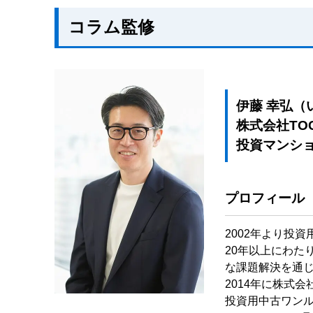
コラム監修
伊藤 幸弘（
株式会社TO
投資マンシ
プロフィール
2002年より投
20年以上にわた
な課題解決を通
2014年に株式
投資用中古ワン