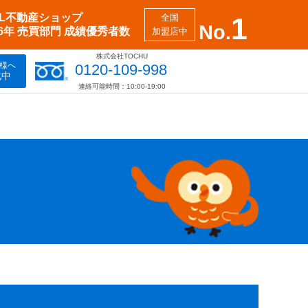
XIL不動産ショップ
全国
1
No.
26年 売買部門 成績優秀者数
加盟店中
株式会社TOCHU
様へ
0120-109-998
化中
連絡可能時間：10:00-19:00