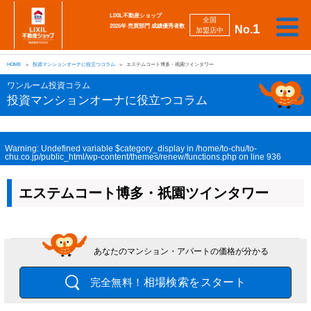
LIXIL不動産ショップ
全国
1
2026年 売買部門 成績優秀者数
No.
加盟店中
相
勉
売
買
会
採
談
強
自動
HOME
投資マンションオーナに役立つコラム
エステムコート博多・祇園ツインタワー
り
い
強
社
用
し
し
査定
た
た
み
案
情
た
た
iBuyer
ワンルーム投資コラム
い
い
内
報
い
い
投資マンションオーナに役立つコラム
Warning
: Undefined variable $category_display in
/home/to-chu/to-
chu.co.jp/public_html/wp-content/themes/renew/functions.php
on line
936
エステムコート博多・祇園ツインタワー
あなたのマンション・アパートの価格が分かる
相場検索をスタート
完全無料！