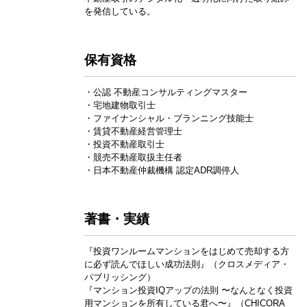
を発信している。
保有資格
・公認 不動産コンサルティングマスター
・宅地建物取引士
・ファイナンシャル・プランニング技能士
・賃貸不動産経営管理士
・投資不動産取引士
・競売不動産取扱主任者
・日本不動産仲裁機構 認定ADR調停人
著書・実績
『投資ワンルームマンションをはじめて売却する方
に必ず読んでほしい成功法則』（クロスメディア・
パブリッシング）
『マンション投資IQアップの法則 〜なんとなく投資
用マンションを所有している君へ〜』（CHICORA