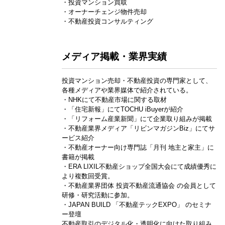
・投資マンション買取
・オーナーチェンジ物件売却
・不動産投資コンサルティング
メディア掲載・業界実績
投資マンション売却・不動産投資の専門家として、
各種メディアや業界媒体で紹介されている。
・NHKにて不動産市場に関する取材
・「住宅新報」にてTOCHU iBuyerが紹介
・「リフォーム産業新聞」にて企業取り組みが掲載
・不動産業界メディア「リビンマガジンBiz」にてサ
ービス紹介
・不動産オーナー向け専門誌「月刊 地主と家主」に
書籍が掲載
・ERA LIXIL不動産ショップ全国大会にて成績優秀に
より複数回受賞。
・不動産業界団体 投資不動産流通協会 の会員として
研修・研究活動に参加。
・JAPAN BUILD 「不動産テックEXPO」 のセミナ
ー登壇
不動産取引のデジタル化・透明化に向けた取り組み