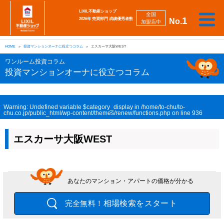
LIXIL不動産ショップ
全国
1
2026年 売買部門 成績優秀者数
No.
加盟店中
相
勉
売
買
会
採
談
強
自動
HOME
投資マンションオーナに役立つコラム
エスカーサ大阪WEST
り
い
強
社
用
し
し
査定
た
た
み
案
情
た
た
iBuyer
ワンルーム投資コラム
い
い
内
報
い
い
投資マンションオーナに役立つコラム
Warning
: Undefined variable $category_display in
/home/to-chu/to-
chu.co.jp/public_html/wp-content/themes/renew/functions.php
on line
936
エスカーサ大阪WEST
あなたのマンション・アパートの価格が分かる
相場検索をスタート
完全無料！