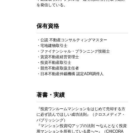
を発信している。
保有資格
・公認 不動産コンサルティングマスター
・宅地建物取引士
・ファイナンシャル・プランニング技能士
・賃貸不動産経営管理士
・投資不動産取引士
・競売不動産取扱主任者
・日本不動産仲裁機構 認定ADR調停人
著書・実績
『投資ワンルームマンションをはじめて売却する方
に必ず読んでほしい成功法則』（クロスメディア・
パブリッシング）
『マンション投資IQアップの法則 〜なんとなく投資
用マンションを所有している君へ〜』（CHICORA