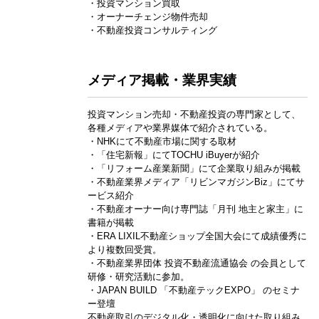
・投資マンション買取
・オーナーチェンジ物件売却
・不動産投資コンサルティング
メディア掲載・業界実績
投資マンション売却・不動産投資の専門家として、
各種メディアや業界媒体で紹介されている。
・NHKにて不動産市場に関する取材
・「住宅新報」にてTOCHU iBuyerが紹介
・「リフォーム産業新聞」にて企業取り組みが掲載
・不動産業界メディア「リビンマガジンBiz」にてサ
ービス紹介
・不動産オーナー向け専門誌「月刊 地主と家主」に
書籍が掲載
・ERA LIXIL不動産ショップ全国大会にて成績優秀に
より複数回受賞。
・不動産業界団体 投資不動産流通協会 の会員として
研修・研究活動に参加。
・JAPAN BUILD 「不動産テックEXPO」 のセミナ
ー登壇
不動産取引のデジタル化・透明化に向けた取り組み