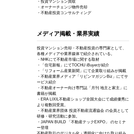
・投資マンション買取
・オーナーチェンジ物件売却
・不動産投資コンサルティング
メディア掲載・業界実績
投資マンション売却・不動産投資の専門家として、
各種メディアや業界媒体で紹介されている。
・NHKにて不動産市場に関する取材
・「住宅新報」にてTOCHU iBuyerが紹介
・「リフォーム産業新聞」にて企業取り組みが掲載
・不動産業界メディア「リビンマガジンBiz」にてサ
ービス紹介
・不動産オーナー向け専門誌「月刊 地主と家主」に
書籍が掲載
・ERA LIXIL不動産ショップ全国大会にて成績優秀に
より複数回受賞。
・不動産業界団体 投資不動産流通協会 の会員として
研修・研究活動に参加。
・JAPAN BUILD 「不動産テックEXPO」 のセミナ
ー登壇
不動産取引のデジタル化・透明化に向けた取り組み