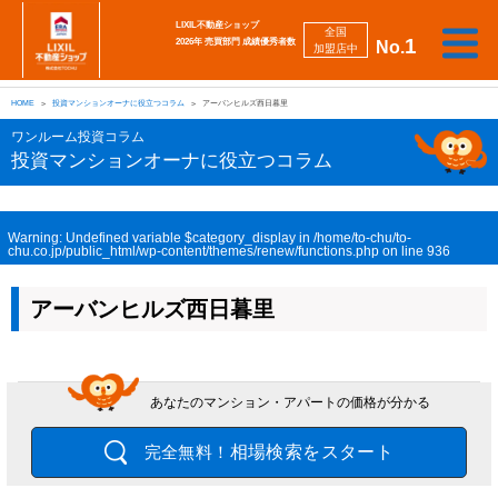
LIXIL不動産ショップ
全国
1
2026年 売買部門 成績優秀者数
No.
加盟店中
相
勉
売
買
会
採
談
強
自動
HOME
投資マンションオーナに役立つコラム
アーバンヒルズ西日暮里
り
い
強
社
用
し
し
査定
た
た
み
案
情
た
た
iBuyer
ワンルーム投資コラム
い
い
内
報
い
い
投資マンションオーナに役立つコラム
Warning
: Undefined variable $category_display in
/home/to-chu/to-
chu.co.jp/public_html/wp-content/themes/renew/functions.php
on line
936
アーバンヒルズ西日暮里
あなたのマンション・アパートの価格が分かる
相場検索をスタート
完全無料！