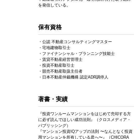
を発信している。
保有資格
・公認 不動産コンサルティングマスター
・宅地建物取引士
・ファイナンシャル・プランニング技能士
・賃貸不動産経営管理士
・投資不動産取引士
・競売不動産取扱主任者
・日本不動産仲裁機構 認定ADR調停人
著書・実績
『投資ワンルームマンションをはじめて売却する方
に必ず読んでほしい成功法則』（クロスメディア・
パブリッシング）
『マンション投資IQアップの法則 〜なんとなく投資
用マンションを所有している君へ〜』（CHICORA