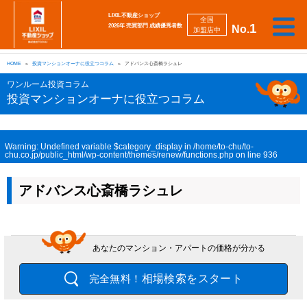
LIXIL不動産ショップ
全国
1
2026年 売買部門 成績優秀者数
No.
加盟店中
相
勉
売
買
会
採
談
強
自動
HOME
投資マンションオーナに役立つコラム
アドバンス心斎橋ラシュレ
り
い
強
社
用
し
し
査定
た
た
み
案
情
た
た
iBuyer
ワンルーム投資コラム
い
い
内
報
い
い
投資マンションオーナに役立つコラム
Warning
: Undefined variable $category_display in
/home/to-chu/to-
chu.co.jp/public_html/wp-content/themes/renew/functions.php
on line
936
アドバンス心斎橋ラシュレ
あなたのマンション・アパートの価格が分かる
相場検索をスタート
完全無料！