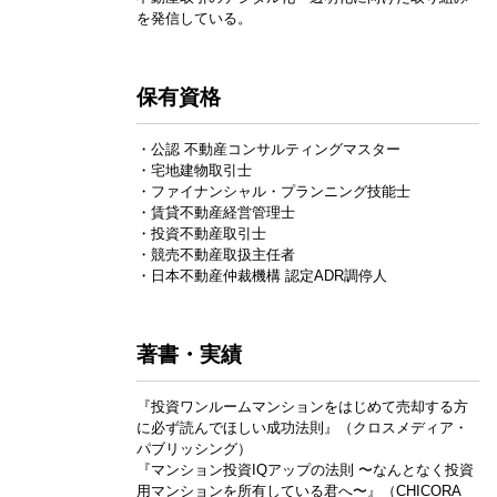
を発信している。
保有資格
・公認 不動産コンサルティングマスター
・宅地建物取引士
・ファイナンシャル・プランニング技能士
・賃貸不動産経営管理士
・投資不動産取引士
・競売不動産取扱主任者
・日本不動産仲裁機構 認定ADR調停人
著書・実績
『投資ワンルームマンションをはじめて売却する方
に必ず読んでほしい成功法則』（クロスメディア・
パブリッシング）
『マンション投資IQアップの法則 〜なんとなく投資
用マンションを所有している君へ〜』（CHICORA