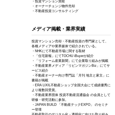
・投資マンション買取
・オーナーチェンジ物件売却
・不動産投資コンサルティング
メディア掲載・業界実績
投資マンション売却・不動産投資の専門家として、
各種メディアや業界媒体で紹介されている。
・NHKにて不動産市場に関する取材
・「住宅新報」にてTOCHU iBuyerが紹介
・「リフォーム産業新聞」にて企業取り組みが掲載
・不動産業界メディア「リビンマガジンBiz」にてサ
ービス紹介
・不動産オーナー向け専門誌「月刊 地主と家主」に
書籍が掲載
・ERA LIXIL不動産ショップ全国大会にて成績優秀に
より複数回受賞。
・不動産業界団体 投資不動産流通協会 の会員として
研修・研究活動に参加。
・JAPAN BUILD 「不動産テックEXPO」 のセミナ
ー登壇
不動産取引のデジタル化・透明化に向けた取り組み