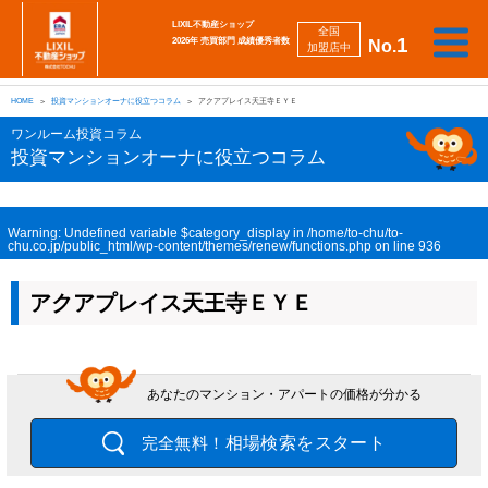
LIXIL不動産ショップ
全国
1
2026年 売買部門 成績優秀者数
No.
加盟店中
相
勉
売
買
会
採
談
強
自動
HOME
投資マンションオーナに役立つコラム
アクアプレイス天王寺ＥＹＥ
り
い
強
社
用
し
し
査定
た
た
み
案
情
た
た
iBuyer
ワンルーム投資コラム
い
い
内
報
い
い
投資マンションオーナに役立つコラム
Warning
: Undefined variable $category_display in
/home/to-chu/to-
chu.co.jp/public_html/wp-content/themes/renew/functions.php
on line
936
アクアプレイス天王寺ＥＹＥ
あなたのマンション・アパートの価格が分かる
相場検索をスタート
完全無料！