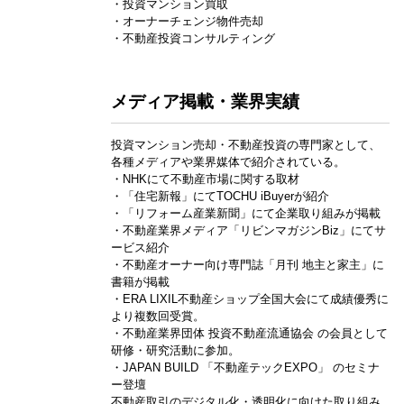
・投資マンション買取
・オーナーチェンジ物件売却
・不動産投資コンサルティング
メディア掲載・業界実績
投資マンション売却・不動産投資の専門家として、
各種メディアや業界媒体で紹介されている。
・NHKにて不動産市場に関する取材
・「住宅新報」にてTOCHU iBuyerが紹介
・「リフォーム産業新聞」にて企業取り組みが掲載
・不動産業界メディア「リビンマガジンBiz」にてサ
ービス紹介
・不動産オーナー向け専門誌「月刊 地主と家主」に
書籍が掲載
・ERA LIXIL不動産ショップ全国大会にて成績優秀に
より複数回受賞。
・不動産業界団体 投資不動産流通協会 の会員として
研修・研究活動に参加。
・JAPAN BUILD 「不動産テックEXPO」 のセミナ
ー登壇
不動産取引のデジタル化・透明化に向けた取り組み