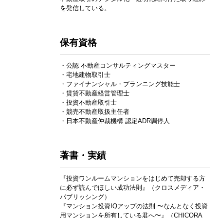
を発信している。
保有資格
・公認 不動産コンサルティングマスター
・宅地建物取引士
・ファイナンシャル・プランニング技能士
・賃貸不動産経営管理士
・投資不動産取引士
・競売不動産取扱主任者
・日本不動産仲裁機構 認定ADR調停人
著書・実績
『投資ワンルームマンションをはじめて売却する方
に必ず読んでほしい成功法則』（クロスメディア・
パブリッシング）
『マンション投資IQアップの法則 〜なんとなく投資
用マンションを所有している君へ〜』（CHICORA