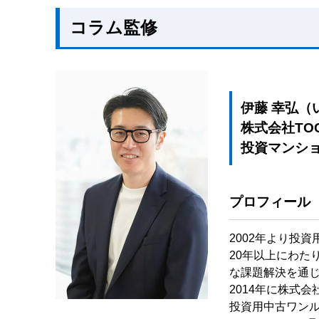
コラム監修
伊藤 幸弘（
株式会社TO
投資マンシ
プロフィール
2002年より投
20年以上にわた
な課題解決を通
2014年に株式
投資用中古ワン