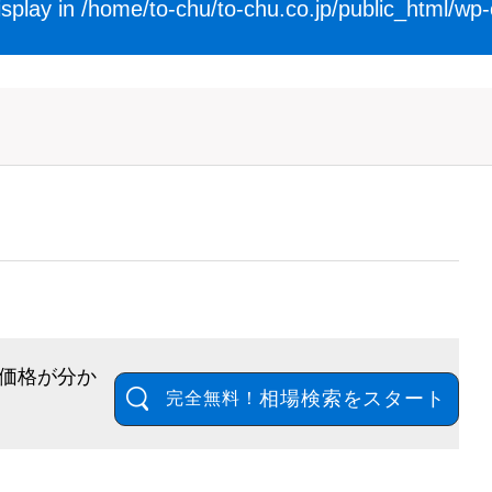
isplay in
/home/to-chu/to-chu.co.jp/public_html/wp
価格が分か
相場検索をスタート
完全無料！