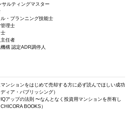
ンサルティングマスター
士
ャル・プランニング技能士
営管理士
引士
扱主任者
機構 認定ADR調停人
ムマンションをはじめて売却する方に必ず読んでほしい成功
メディア・パブリッシング）
IQアップの法則 〜なんとなく投資用マンションを所有し
HICORA BOOKS）