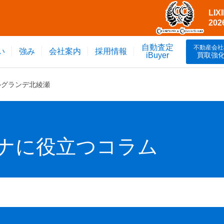
LI
20
自動査定
不動産会社
い
強み
会社案内
採用情報
買取強
iBuyer
ルグランデ北綾瀬
ナに役立つコラム