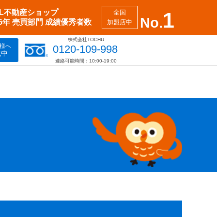
XIL不動産ショップ
全国
1
No.
26年 売買部門 成績優秀者数
加盟店中
株式会社TOCHU
様へ
0120-109-998
化中
連絡可能時間：10:00-19:00