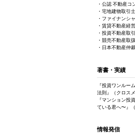
・公認 不動産コ
・宅地建物取引
・ファイナンシ
・賃貸不動産経
・投資不動産取
・競売不動産取
・日本不動産仲裁
著書・実績
『投資ワンルー
法則』（クロス
『マンション投資
ている君へ〜』（C
情報発信