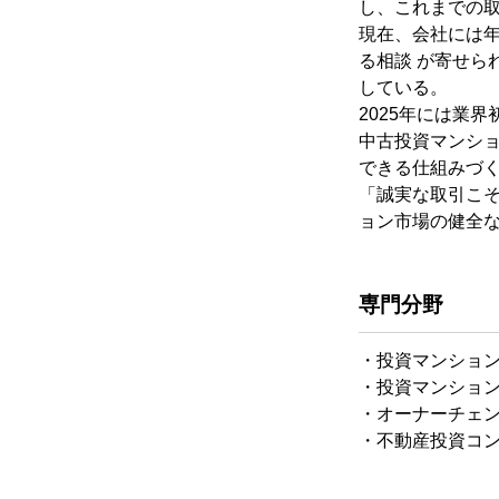
し、これまでの取扱
現在、会社には年
る相談 が寄せら
している。
2025年には業界
中古投資マンシ
できる仕組みづ
「誠実な取引こそ
ョン市場の健全
専門分野
・投資マンショ
・投資マンショ
・オーナーチェ
・不動産投資コ